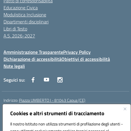
Patto di corresponsabilità
Educazione Civica
Modulistica Inclusione
Dipartimenti disciplinari
Libri di Testo
A.S. 2026-2027
Amministrazione Trasparente
Privacy Policy
Dichiarazione di accessibilità
Obiettivi di accessibilità
Note legali
Seguici su:
Indirizzo:
Piazza UMBERTO I - 81043 Capua (CE)
Centralino:
0823961077
Email:
cepm03000d@istruzione.it
Posta elettronica certificata (PEC):
Cookies e altri strumenti di tracciamento
cepm03000d@pec.istruzione.it
Codice fiscale: 93034560610
Il nostro Istituto non utilizza strumenti di profilazione degli utenti -
Codice meccanografico:
CEPM03000D
sono utilizzati esclusivamente cookies tecnici necessari al