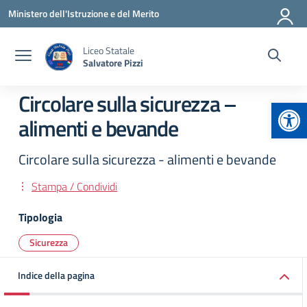
Vai ai contenuti
Vai al menu di navigazione
Vai al footer
Ministero dell'Istruzione e del Merito
Liceo Statale
Salvatore Pizzi
Circolare sulla sicurezza –
Apr
alimenti e bevande
Circolare sulla sicurezza - alimenti e bevande
Stampa / Condividi
Tipologia
Sicurezza
Indice della pagina