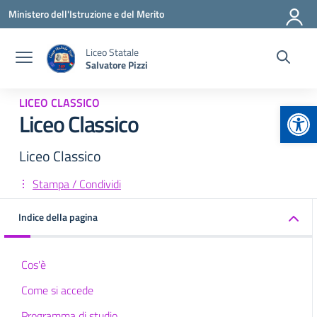
Vai ai contenuti
Vai al menu di navigazione
Vai al footer
Ministero dell'Istruzione e del Merito
Liceo Statale
Salvatore Pizzi
LICEO CLASSICO
Apr
Liceo Classico
Liceo Classico
Stampa / Condividi
Indice della pagina
Cos'è
Come si accede
Programma di studio