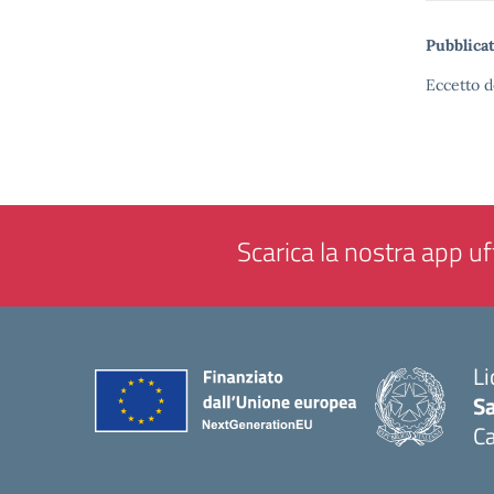
Pubblicat
Eccetto d
Scarica la nostra app uff
Li
Sa
C
— 