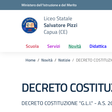
Vai ai contenuti
Vai al menu di navigazione
Vai al footer
Ministero dell'Istruzione e del Merito
Liceo Statale
Salvatore Pizzi
Capua (CE)
Scuola
Servizi
Novità
Didattica
Home
Novità
Notizie
DECRETO COSTITUZION
DECRETO COSTITUZI
DECRETO COSTITUZIONE "G.L.I." - A.S. 