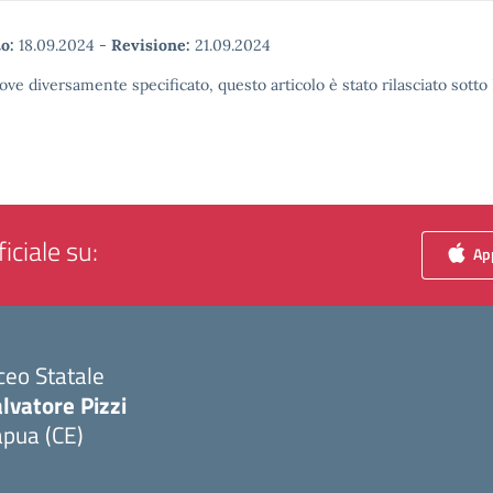
o:
18.09.2024
-
Revisione:
21.09.2024
ove diversamente specificato, questo articolo è stato rilasciato sott
iciale su:
App
ceo Statale
lvatore Pizzi
apua (CE)
Visita la pagina iniziale della scuola