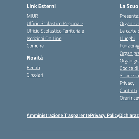
Link Esterni
La Scuo
MIUR
Presenta
Ufficio Scolastico Regionale
Organizz
Ufficio Scolastico Territoriale
Le carte 
Iscrizioni On Line
I luoghi
Comune
Funzion
Organigr
Novità
Organigr
Eventi
Codice d
Circolari
Sicurezza
Privacy
Contatti
Orari ric
Amministrazione Trasparente
Privacy Policy
Dichiaraz