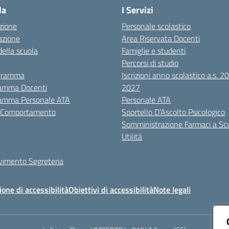
la
I Servizi
zione
Personale scolastico
azione
Area Riservata Docenti
della scuola
Famiglie e studenti
Percorsi di studio
igramma
Iscrizioni anno scolastico a.s. 
amma Docenti
2027
amma Personale ATA
Personale ATA
i Comportamento
Sportello D’Ascolto Psicologico
Somministrazione Farmaci a Sc
Utilità
evimento Segreteria
ione di accessibilità
Obiettivi di accessibilità
Note legali