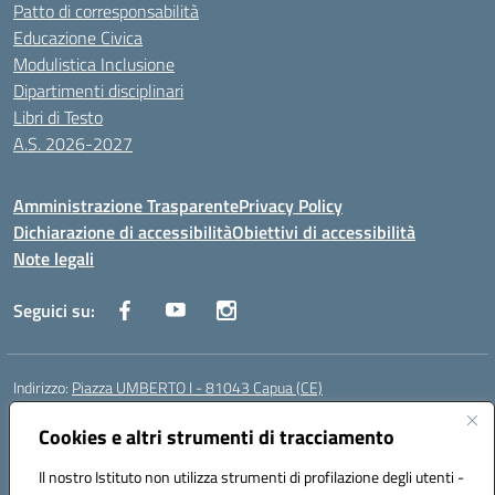
Patto di corresponsabilità
Educazione Civica
Modulistica Inclusione
Dipartimenti disciplinari
Libri di Testo
A.S. 2026-2027
Amministrazione Trasparente
Privacy Policy
Dichiarazione di accessibilità
Obiettivi di accessibilità
Note legali
Seguici su:
Indirizzo:
Piazza UMBERTO I - 81043 Capua (CE)
Centralino:
0823961077
Email:
cepm03000d@istruzione.it
Posta elettronica certificata (PEC):
Cookies e altri strumenti di tracciamento
cepm03000d@pec.istruzione.it
Codice fiscale: 93034560610
Il nostro Istituto non utilizza strumenti di profilazione degli utenti -