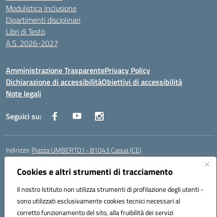
Modulistica Inclusione
Dipartimenti disciplinari
Libri di Testo
A.S. 2026-2027
Amministrazione Trasparente
Privacy Policy
Dichiarazione di accessibilità
Obiettivi di accessibilità
Note legali
Seguici su:
Indirizzo:
Piazza UMBERTO I - 81043 Capua (CE)
Centralino:
0823961077
Email:
cepm03000d@istruzione.it
Posta elettronica certificata (PEC):
Cookies e altri strumenti di tracciamento
cepm03000d@pec.istruzione.it
Codice fiscale: 93034560610
Il nostro Istituto non utilizza strumenti di profilazione degli utenti -
Codice meccanografico:
CEPM03000D
sono utilizzati esclusivamente cookies tecnici necessari al
Codice Indice delle Pubbliche Amministrazioni (IPA): istsc_cepm03000d
corretto funzionamento del sito, alla fruibilità dei servizi