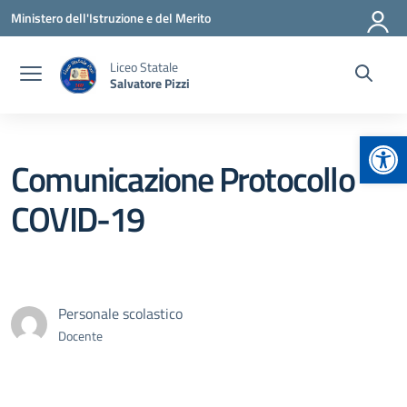
Vai ai contenuti
Vai al menu di navigazione
Vai al footer
Ministero dell'Istruzione e del Merito
Liceo Statale
Salvatore Pizzi
Apr
Comunicazione Protocollo
COVID-19
Personale scolastico
Docente