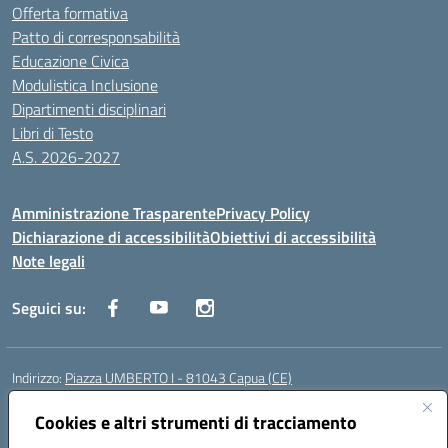
Offerta formativa
Patto di corresponsabilità
Educazione Civica
Modulistica Inclusione
Dipartimenti disciplinari
Libri di Testo
A.S. 2026-2027
Amministrazione Trasparente
Privacy Policy
Dichiarazione di accessibilità
Obiettivi di accessibilità
Note legali
Seguici su:
Indirizzo:
Piazza UMBERTO I - 81043 Capua (CE)
Centralino:
0823961077
Email:
cepm03000d@istruzione.it
Posta elettronica certificata (PEC):
Cookies e altri strumenti di tracciamento
cepm03000d@pec.istruzione.it