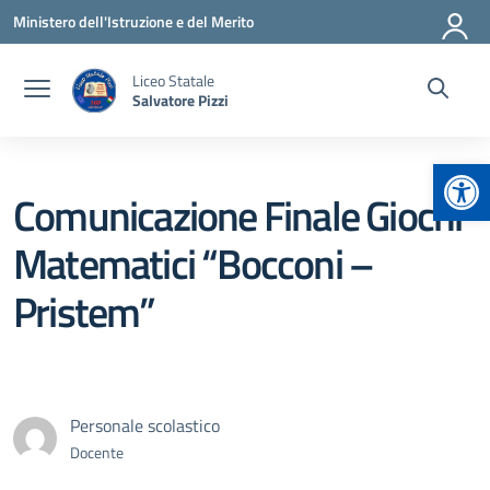
Vai ai contenuti
Vai al menu di navigazione
Vai al footer
Ministero dell'Istruzione e del Merito
Liceo Statale
Salvatore Pizzi
Apr
Comunicazione Finale Giochi
Matematici “Bocconi –
Pristem”
Personale scolastico
Docente