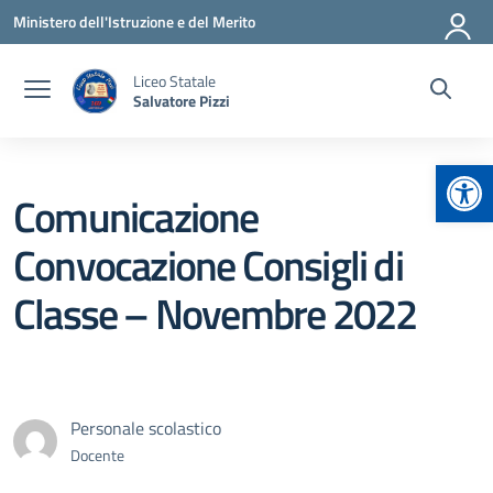
Vai ai contenuti
Vai al menu di navigazione
Vai al footer
Ministero dell'Istruzione e del Merito
Liceo Statale
Salvatore Pizzi
Apr
Comunicazione
Convocazione Consigli di
Classe – Novembre 2022
Personale scolastico
Docente