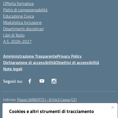
Offerta formativa
Patto di corresponsabilità
Educazione Civica
Modulistica Inclusione
Dipartimenti disciplinari
Libri di Testo
A.S. 2026-2027
Amministrazione Trasparente
Privacy Policy
Dichiarazione di accessibilità
Obiettivi di accessibilità
Note legali
Seguici su:
Indirizzo:
Piazza UMBERTO I - 81043 Capua (CE)
Centralino:
0823961077
Email:
cepm03000d@istruzione.it
Posta elettronica certificata (PEC):
Cookies e altri strumenti di tracciamento
cepm03000d@pec.istruzione.it