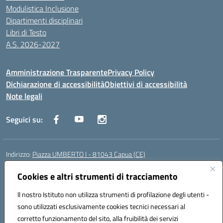
Modulistica Inclusione
Dipartimenti disciplinari
Libri di Testo
A.S. 2026-2027
Amministrazione Trasparente
Privacy Policy
Dichiarazione di accessibilità
Obiettivi di accessibilità
Note legali
Seguici su:
Indirizzo:
Piazza UMBERTO I - 81043 Capua (CE)
Centralino:
0823961077
Email:
cepm03000d@istruzione.it
Posta elettronica certificata (PEC):
Cookies e altri strumenti di tracciamento
cepm03000d@pec.istruzione.it
Codice fiscale: 93034560610
Il nostro Istituto non utilizza strumenti di profilazione degli utenti -
Codice meccanografico:
CEPM03000D
sono utilizzati esclusivamente cookies tecnici necessari al
Codice Indice delle Pubbliche Amministrazioni (IPA): istsc_cepm03000d
corretto funzionamento del sito, alla fruibilità dei servizi