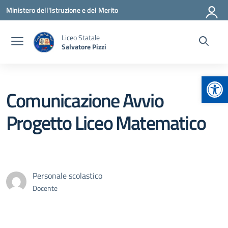
Vai ai contenuti
Vai al menu di navigazione
Vai al footer
Ministero dell'Istruzione e del Merito
Liceo Statale
Salvatore Pizzi
Apr
Comunicazione Avvio
Progetto Liceo Matematico
Personale scolastico
Docente