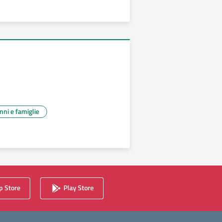
unni e famiglie
 Store
Play Store