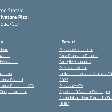
ceo Statale
lvatore Pizzi
apua (CE)
Visita la pagina iniziale della scuola
la
I Servizi
zione
Personale scolastico
azione
Area Riservata Docenti
della scuola
Famiglie e studenti
Percorsi di studio
igramma
Iscrizioni anno scolastico a.s. 
amma Docenti
2027
amma Personale ATA
Personale ATA
i Comportamento
Sportello D’Ascolto Psicologico
Somministrazione Farmaci a Sc
Utilità