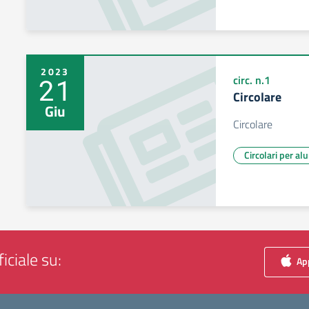
2023
21
circ. n.1
Circolare
Giu
Circolare
Circolari per al
iciale su:
App