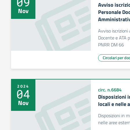
09
Avviso iscrizio
Nov
Personale Doc
Amministrati
Avviso iscrizioni 
Docente e ATA p
PNRR DM 66
Circolari per do
2024
04
circ. n.6684
Disposizioni i
Nov
locali e nelle
Disposizioni in me
nelle aree ester