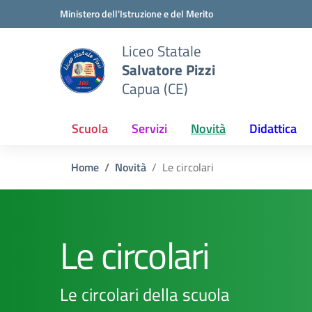
Vai ai contenuti
Vai al menu di navigazione
Vai al footer
Ministero dell'Istruzione e del Merito
Liceo Statale
Salvatore Pizzi
Capua (CE)
Scuola
Servizi
Novità
Didattica
Home
Novità
Le circolari
Le circolari
Le circolari della scuola