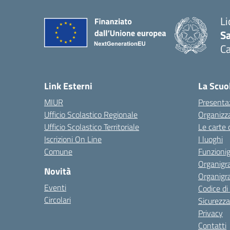
Li
Sa
C
— 
Link Esterni
La Scuo
MIUR
Presenta
Ufficio Scolastico Regionale
Organizz
Ufficio Scolastico Territoriale
Le carte 
Iscrizioni On Line
I luoghi
Comune
Funzion
Organigr
Novità
Organigr
Eventi
Codice d
Circolari
Sicurezza
Privacy
Contatti