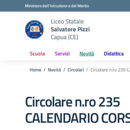
Vai ai contenuti
Vai al menu di navigazione
Vai al footer
Ministero dell'Istruzione e del Merito
Liceo Statale
Salvatore Pizzi
Capua (CE)
Scuola
Servizi
Novità
Didattica
Home
Novità
Circolari
Circolare n.ro 23
Circolare n.ro 235
CALENDARIO CORSI