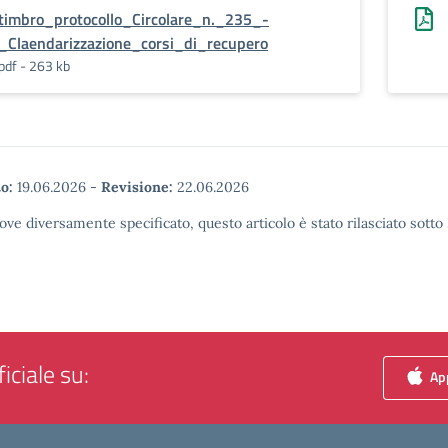
timbro_protocollo_Circolare_n._235_-
_Claendarizzazione_corsi_di_recupero
pdf - 263 kb
o:
19.06.2026
-
Revisione:
22.06.2026
ove diversamente specificato, questo articolo è stato rilasciato sott
iciale su:
App