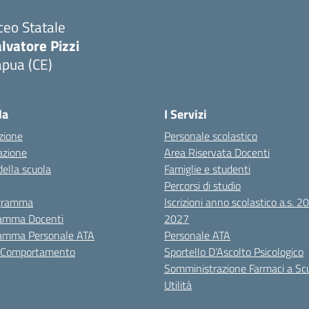
ceo Statale
lvatore Pizzi
apua (CE)
Visita la pagina iniziale della scuola
la
I Servizi
zione
Personale scolastico
azione
Area Riservata Docenti
della scuola
Famiglie e studenti
Percorsi di studio
igramma
Iscrizioni anno scolastico a.s. 
amma Docenti
2027
amma Personale ATA
Personale ATA
i Comportamento
Sportello D’Ascolto Psicologico
Somministrazione Farmaci a Sc
Utilità