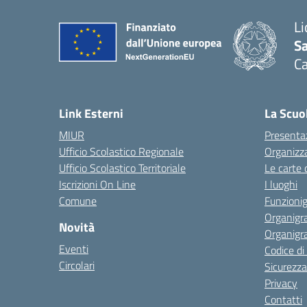
Li
Sa
C
— 
Link Esterni
La Scuo
MIUR
Presenta
Ufficio Scolastico Regionale
Organizz
Ufficio Scolastico Territoriale
Le carte 
Iscrizioni On Line
I luoghi
Comune
Funzion
Organigr
Novità
Organigr
Eventi
Codice d
Circolari
Sicurezza
Privacy
Contatti