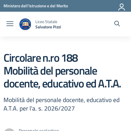
Vai ai contenuti
Vai al menu di navigazione
Vai al footer
Ministero dell'Istruzione e del Merito
Liceo Statale
Salvatore Pizzi
Circolare n.ro 188
Mobilità del personale
docente, educativo ed A.T.A.
Mobilità del personale docente, educativo ed
A.T.A. per l'a. s. 2026/2027
Personale scolastico