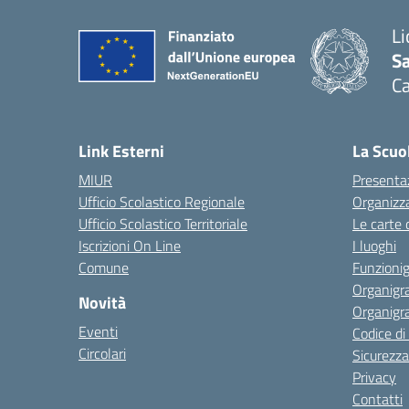
Li
Sa
C
— 
Link Esterni
La Scuo
MIUR
Presenta
Ufficio Scolastico Regionale
Organizz
Ufficio Scolastico Territoriale
Le carte 
Iscrizioni On Line
I luoghi
Comune
Funzion
Organigr
Novità
Organigr
Eventi
Codice d
Circolari
Sicurezza
Privacy
Contatti