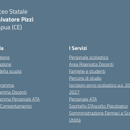
ceo Statale
lvatore Pizzi
apua (CE)
Visita la pagina iniziale della scuola
la
I Servizi
zione
Personale scolastico
azione
Area Riservata Docenti
della scuola
Famiglie e studenti
Percorsi di studio
igramma
Iscrizioni anno scolastico a.s. 
amma Docenti
2027
amma Personale ATA
Personale ATA
i Comportamento
Sportello D’Ascolto Psicologico
Somministrazione Farmaci a Sc
Utilità