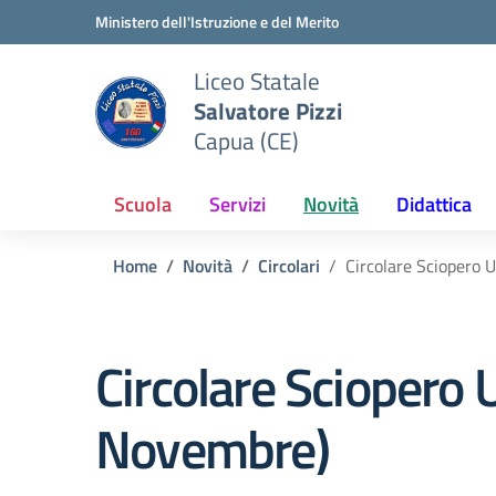
Vai ai contenuti
Vai al menu di navigazione
Vai al footer
Ministero dell'Istruzione e del Merito
Liceo Statale
Salvatore Pizzi
Capua (CE)
Scuola
Servizi
Novità
Didattica
Home
Novità
Circolari
Circolare Sciopero 
Circolare Sciopero 
Novembre)