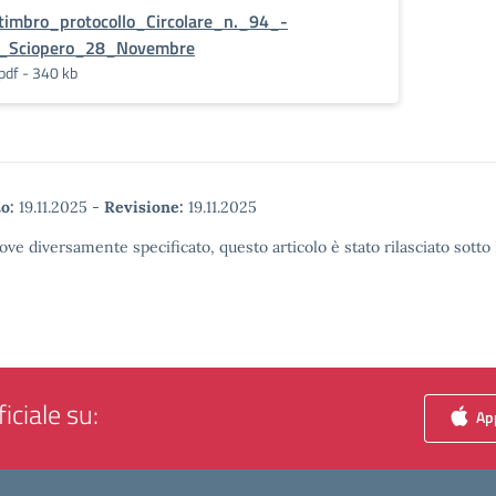
timbro_protocollo_Circolare_n._94_-
_Sciopero_28_Novembre
pdf - 340 kb
o:
19.11.2025
-
Revisione:
19.11.2025
ove diversamente specificato, questo articolo è stato rilasciato sott
iciale su:
App