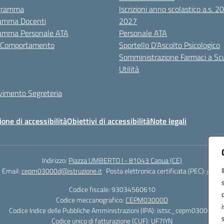
igramma
Iscrizioni anno scolastico a.s. 
amma Docenti
2027
amma Personale ATA
Personale ATA
i Comportamento
Sportello D’Ascolto Psicologico
Somministrazione Farmaci a Sc
Utilità
evimento Segreteria
ione di accessibilità
Obiettivi di accessibilità
Note legali
Indirizzo:
Piazza UMBERTO I - 81043 Capua (CE)
Email:
cepm03000d@istruzione.it
Posta elettronica certificata (PEC):
cepm0
Codice fiscale: 93034560610
Codice meccanografico:
CEPM03000D
Codice Indice delle Pubbliche Amministrazioni (IPA): istsc_cepm03000d
Codice unico di fatturazione (CUF): UF7IYN