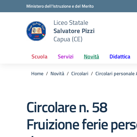
Vai ai contenuti
Vai al menu di navigazione
Vai al footer
Ministero dell'Istruzione e del Merito
Liceo Statale
Salvatore Pizzi
Capua (CE)
Scuola
Servizi
Novità
Didattica
Home
Novità
Circolari
Circolari personale
Circolare n. 58
Fruizione ferie per