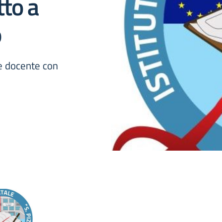
tto a
o
le docente con