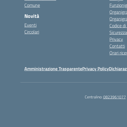
Comune
Funzion
Organigr
Novità
Organigr
Eventi
Codice d
Circolari
Sicurezza
Privacy
Contatti
Orari ric
Amministrazione Trasparente
Privacy Policy
Dichiaraz
Centralino:
0823961077