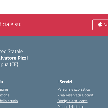
iciale su:
App
ceo Statale
lvatore Pizzi
apua (CE)
Visita la pagina iniziale della scuola
la
I Servizi
zione
Personale scolastico
azione
Area Riservata Docenti
della scuola
Famiglie e studenti
Percorsi di studio