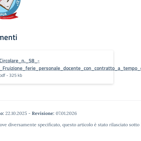
menti
Circolare_n._58_-
_Fruizione_ferie_personale_docente_con_contratto_a_tempo_
pdf - 325 kb
o:
22.10.2025
-
Revisione:
07.01.2026
ove diversamente specificato, questo articolo è stato rilasciato sott