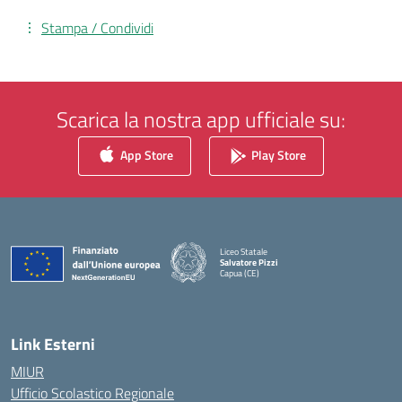
Stampa / Condividi
Scarica la nostra app ufficiale su:
App Store
Play Store
Liceo Statale
Salvatore Pizzi
Capua (CE)
— Visita la pagina iniziale della scuola
Link Esterni
MIUR
Ufficio Scolastico Regionale