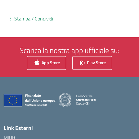
Stampa / Condividi
Scarica la nostra app ufficiale su:
App Store
Play Store
Liceo Statale
Salvatore Pizzi
Capua (CE)
— Visita la pagina iniziale della scuola
Link Esterni
MIUR