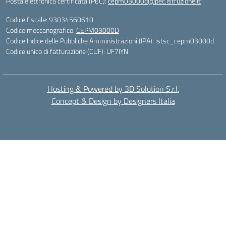
Posta elettronica certificata (PEC):
cepm03000d@pec.istruzione.it
Codice fiscale: 93034560610
Codice meccanografico:
CEPM03000D
Codice Indice delle Pubbliche Amministrazioni (IPA): istsc_cepm03000d
Codice unico di fatturazione (CUF): UF7IYN
Hosting & Powered by 3D Solution S.r.l.
Concept & Design by Designers Italia