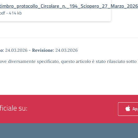
timbro_protocollo_Circolare_n._194_Sciopero_27_Marzo_2026
pdf - 414 kb
o:
24.03.2026
-
Revisione:
24.03.2026
ove diversamente specificato, questo articolo è stato rilasciato sott
iciale su:
App