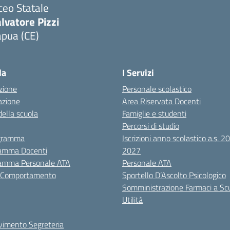
ceo Statale
lvatore Pizzi
apua (CE)
Visita la pagina iniziale della scuola
la
I Servizi
zione
Personale scolastico
azione
Area Riservata Docenti
della scuola
Famiglie e studenti
Percorsi di studio
igramma
Iscrizioni anno scolastico a.s. 
amma Docenti
2027
amma Personale ATA
Personale ATA
i Comportamento
Sportello D’Ascolto Psicologico
Somministrazione Farmaci a Sc
Utilità
evimento Segreteria