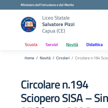
Vai ai contenuti
Vai al menu di navigazione
Vai al footer
Ministero dell'Istruzione e del Merito
Liceo Statale
Salvatore Pizzi
Capua (CE)
Scuola
Servizi
Novità
Didattica
Home
Novità
Circolari
Circolare n.194 Sc
Circolare n.194
Sciopero SISA – Si