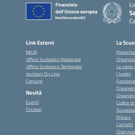
Li
Sa
C
— 
Link Esterni
La Scuo
MIUR
Presenta
Ufficio Scolastico Regionale
Organizz
Ufficio Scolastico Territoriale
Le carte 
Iscrizioni On Line
I luoghi
Comune
Funzion
Organigr
Novità
Organigr
Eventi
Codice d
Circolari
Sicurezza
Privacy
Contatti
Orari ric