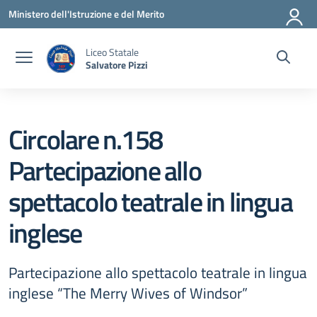
Vai ai contenuti
Vai al menu di navigazione
Vai al footer
Ministero dell'Istruzione e del Merito
Liceo Statale
Salvatore Pizzi
Circolare n.158
Partecipazione allo
spettacolo teatrale in lingua
inglese
Partecipazione allo spettacolo teatrale in lingua
inglese “The Merry Wives of Windsor”