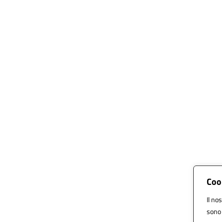
Coo
Il no
sono 