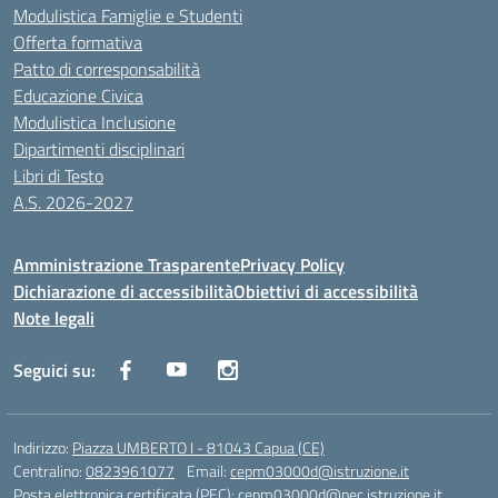
Modulistica Famiglie e Studenti
Offerta formativa
Patto di corresponsabilità
Educazione Civica
Modulistica Inclusione
Dipartimenti disciplinari
Libri di Testo
A.S. 2026-2027
Amministrazione Trasparente
Privacy Policy
Dichiarazione di accessibilità
Obiettivi di accessibilità
Note legali
Seguici su:
Indirizzo:
Piazza UMBERTO I - 81043 Capua (CE)
Centralino:
0823961077
Email:
cepm03000d@istruzione.it
Posta elettronica certificata (PEC):
cepm03000d@pec.istruzione.it