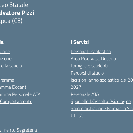
ceo Statale
lvatore Pizzi
apua (CE)
Visita la pagina iniziale della scuola
la
I Servizi
zione
Personale scolastico
azione
Area Riservata Docenti
della scuola
Famiglie e studenti
Percorsi di studio
igramma
Iscrizioni anno scolastico a.s. 
amma Docenti
2027
amma Personale ATA
Personale ATA
i Comportamento
Sportello D’Ascolto Psicologico
Somministrazione Farmaci a Sc
Utilità
evimento Segreteria