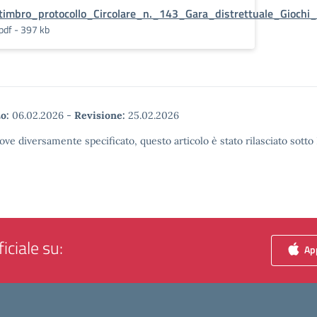
timbro_protocollo_Circolare_n._143_Gara_distrettuale_Giochi
pdf - 397 kb
o:
06.02.2026
-
Revisione:
25.02.2026
ove diversamente specificato, questo articolo è stato rilasciato sott
iciale su:
App