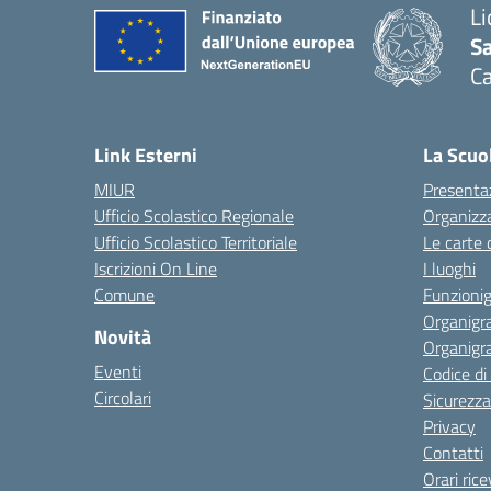
Li
Sa
C
— 
Link Esterni
La Scuo
MIUR
Presenta
Ufficio Scolastico Regionale
Organizz
Ufficio Scolastico Territoriale
Le carte 
Iscrizioni On Line
I luoghi
Comune
Funzion
Organigr
Novità
Organigr
Eventi
Codice d
Circolari
Sicurezza
Privacy
Contatti
Orari ric