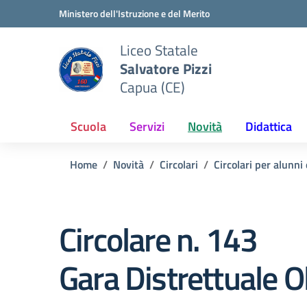
Vai ai contenuti
Vai al menu di navigazione
Vai al footer
Ministero dell'Istruzione e del Merito
Liceo Statale
Salvatore Pizzi
Capua (CE)
Scuola
Servizi
Novità
Didattica
Home
Novità
Circolari
Circolari per alunni
Circolare n. 143
Gara Distrettuale 