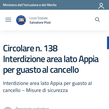
Vai ai contenuti
Vai al menu di navigazione
Vai al footer
Ministero dell'Istruzione e del Merito
Liceo Statale
Salvatore Pizzi
Circolare n. 138
Interdizione area lato Appia
per guasto al cancello
Interdizione area lato Appia per guasto al
cancello – Misure di sicurezza
Personale scolastico