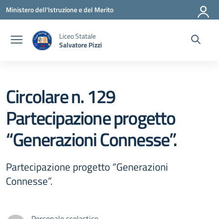
Vai ai contenuti
Vai al menu di navigazione
Vai al footer
Ministero dell'Istruzione e del Merito
Liceo Statale
Salvatore Pizzi
Circolare n. 129
Partecipazione progetto
“Generazioni Connesse”.
Partecipazione progetto “Generazioni
Connesse”.
Personale scolastico