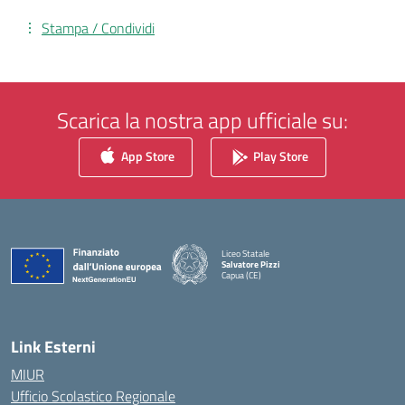
Stampa / Condividi
Scarica la nostra app ufficiale su:
App Store
Play Store
Liceo Statale
Salvatore Pizzi
Capua (CE)
— Visita la pagina iniziale della scuola
Link Esterni
MIUR
Ufficio Scolastico Regionale