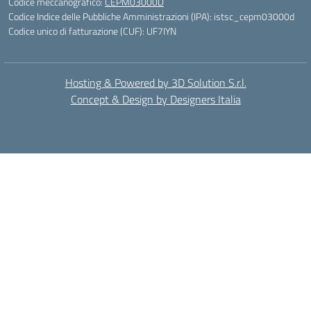
Codice meccanografico:
CEPM03000D
Codice Indice delle Pubbliche Amministrazioni (IPA): istsc_cepm03000d
Codice unico di fatturazione (CUF): UF7IYN
Hosting & Powered by 3D Solution S.r.l.
Concept & Design by Designers Italia