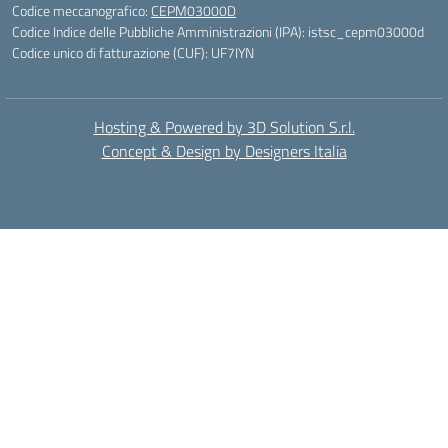
Codice meccanografico:
CEPM03000D
Codice Indice delle Pubbliche Amministrazioni (IPA): istsc_cepm03000d
Codice unico di fatturazione (CUF): UF7IYN
Hosting & Powered by 3D Solution S.r.l.
Concept & Design by Designers Italia