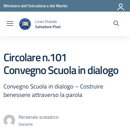
Vai ai contenuti
Vai al menu di navigazione
Vai al footer
Ministero dell'Istruzione e del Merito
Liceo Statale
Salvatore Pizzi
Circolare n.101
Convegno Scuola in dialogo
Convegno Scuola in dialogo – Costruire
benessere attraverso la parola
Personale scolastico
Docente