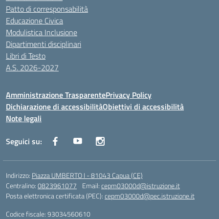
Patto di corresponsabilità
Educazione Civica
Modulistica Inclusione
Dipartimenti disciplinari
Libri di Testo
A.S. 2026-2027
Amministrazione Trasparente
Privacy Policy
Dichiarazione di accessibilità
Obiettivi di accessibilità
Note legali
Seguici su:
Indirizzo:
Piazza UMBERTO I - 81043 Capua (CE)
Centralino:
0823961077
Email:
cepm03000d@istruzione.it
Posta elettronica certificata (PEC):
cepm03000d@pec.istruzione.it
Codice fiscale: 93034560610