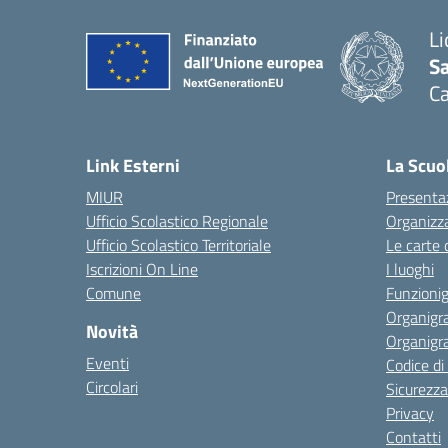
Li
Sa
C
— 
Link Esterni
La Scuo
MIUR
Presenta
Ufficio Scolastico Regionale
Organizz
Ufficio Scolastico Territoriale
Le carte 
Iscrizioni On Line
I luoghi
Comune
Funzion
Organigr
Novità
Organigr
Eventi
Codice d
Circolari
Sicurezza
Privacy
Contatti