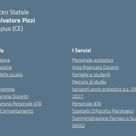
ceo Statale
lvatore Pizzi
apua (CE)
Visita la pagina iniziale della scuola
la
I Servizi
zione
Personale scolastico
azione
Area Riservata Docenti
della scuola
Famiglie e studenti
Percorsi di studio
igramma
Iscrizioni anno scolastico a.s. 
amma Docenti
2027
amma Personale ATA
Personale ATA
i Comportamento
Sportello D’Ascolto Psicologico
Somministrazione Farmaci a Sc
Utilità