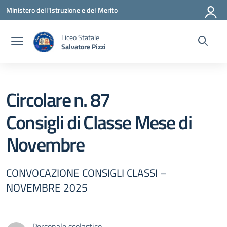
Vai ai contenuti
Vai al menu di navigazione
Vai al footer
Ministero dell'Istruzione e del Merito
Liceo Statale
Salvatore Pizzi
Circolare n. 87
Consigli di Classe Mese di
Novembre
CONVOCAZIONE CONSIGLI CLASSI –
NOVEMBRE 2025
Personale scolastico