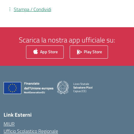
Stampa / Condividi
Scarica la nostra app ufficiale su:
App Store
Play Store
Liceo Statale
Salvatore Pizzi
Capua (CE)
— Visita la pagina iniziale della scuola
Link Esterni
MIUR
Ufficio Scolastico Regionale