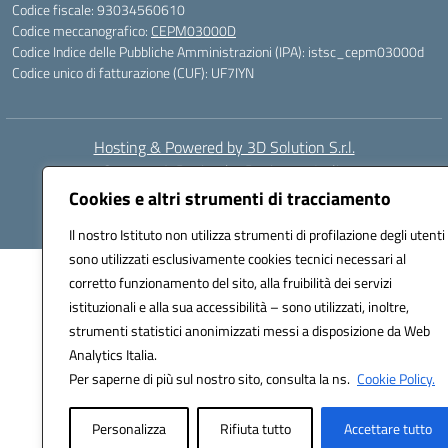
Codice fiscale: 93034560610
Codice meccanografico:
CEPM03000D
Codice Indice delle Pubbliche Amministrazioni (IPA): istsc_cepm03000d
Codice unico di fatturazione (CUF): UF7IYN
Hosting & Powered by 3D Solution S.r.l.
Concept & Design by Designers Italia
Cookies e altri strumenti di tracciamento
Il nostro Istituto non utilizza strumenti di profilazione degli utenti
sono utilizzati esclusivamente cookies tecnici necessari al
corretto funzionamento del sito, alla fruibilità dei servizi
istituzionali e alla sua accessibilità – sono utilizzati, inoltre,
strumenti statistici anonimizzati messi a disposizione da Web
Analytics Italia.
Per saperne di più sul nostro sito, consulta la ns.
Cookie Policy.
Personalizza
Rifiuta tutto
Accettare tutto