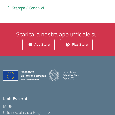
Stampa / Condividi
Scarica la nostra app ufficiale su:
App Store
Play Store
Liceo Statale
Salvatore Pizzi
Capua (CE)
— Visita la pagina iniziale della scuola
Link Esterni
MIUR
Ufficio Scolastico Regionale