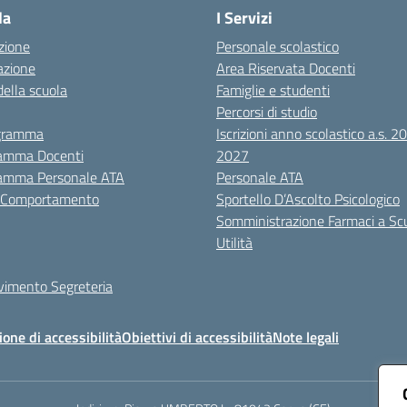
la
I Servizi
zione
Personale scolastico
azione
Area Riservata Docenti
della scuola
Famiglie e studenti
Percorsi di studio
igramma
Iscrizioni anno scolastico a.s. 
amma Docenti
2027
amma Personale ATA
Personale ATA
i Comportamento
Sportello D’Ascolto Psicologico
Somministrazione Farmaci a Sc
Utilità
evimento Segreteria
ione di accessibilità
Obiettivi di accessibilità
Note legali