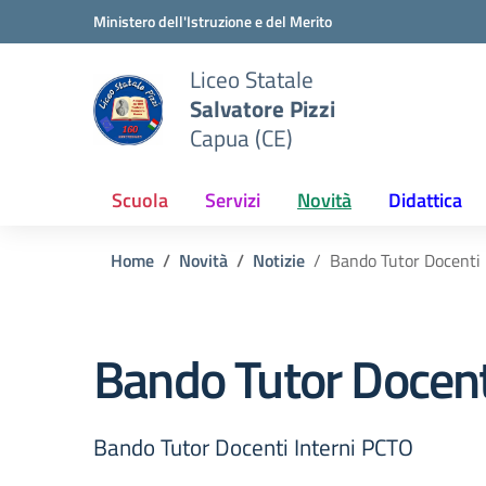
Vai ai contenuti
Vai al menu di navigazione
Vai al footer
Ministero dell'Istruzione e del Merito
Liceo Statale
Salvatore Pizzi
Capua (CE)
Scuola
Servizi
Novità
Didattica
Home
Novità
Notizie
Bando Tutor Docenti 
Bando Tutor Docent
Bando Tutor Docenti Interni PCTO