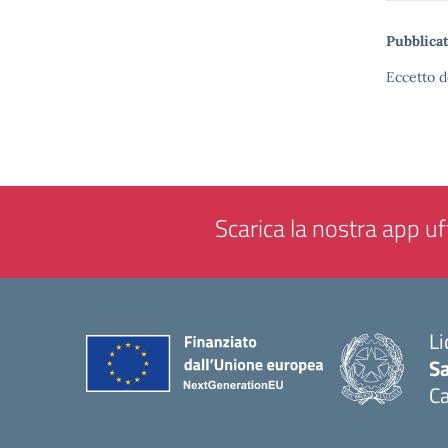
Pubblicat
Eccetto d
Scarica la nostra app uff
Li
Sa
C
— 