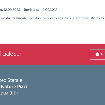
o:
12.09.2023
-
Revisione:
12.09.2023
ove diversamente specificato, questo articolo è stato rilasciato sott
iciale su:
App
ceo Statale
lvatore Pizzi
apua (CE)
Visita la pagina iniziale della scuola