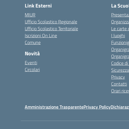
Link Esterni
La Scuo
MIUR
Presenta
Ufficio Scolastico Regionale
Organizz
Ufficio Scolastico Territoriale
Le carte 
Iscrizioni On Line
I luoghi
Comune
Funzion
Organigr
Novità
Organigr
Eventi
Codice d
Circolari
Sicurezza
Privacy
Contatti
Orari ric
Amministrazione Trasparente
Privacy Policy
Dichiaraz