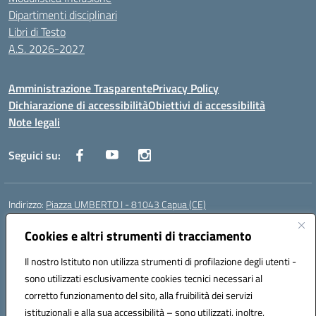
Dipartimenti disciplinari
Libri di Testo
A.S. 2026-2027
Amministrazione Trasparente
Privacy Policy
Dichiarazione di accessibilità
Obiettivi di accessibilità
Note legali
Seguici su:
Indirizzo:
Piazza UMBERTO I - 81043 Capua (CE)
Centralino:
0823961077
Email:
cepm03000d@istruzione.it
Posta elettronica certificata (PEC):
Cookies e altri strumenti di tracciamento
cepm03000d@pec.istruzione.it
Codice fiscale: 93034560610
Il nostro Istituto non utilizza strumenti di profilazione degli utenti -
Codice meccanografico:
CEPM03000D
sono utilizzati esclusivamente cookies tecnici necessari al
Codice Indice delle Pubbliche Amministrazioni (IPA): istsc_cepm03000d
corretto funzionamento del sito, alla fruibilità dei servizi
Codice unico di fatturazione (CUF): UF7IYN
istituzionali e alla sua accessibilità – sono utilizzati, inoltre,