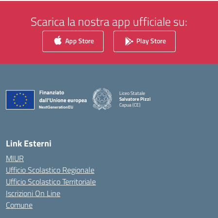
Scarica la nostra app ufficiale su:
App Store
Play Store
Liceo Statale
Salvatore Pizzi
Capua (CE)
— Visita la pagina iniziale della scuola
Link Esterni
MIUR
Ufficio Scolastico Regionale
Ufficio Scolastico Territoriale
Iscrizioni On Line
Comune