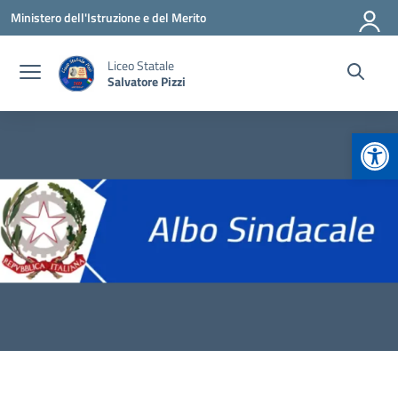
Vai ai contenuti
Vai al menu di navigazione
Vai al footer
Ministero dell'Istruzione e del Merito
Liceo Statale
Salvatore Pizzi
Apr