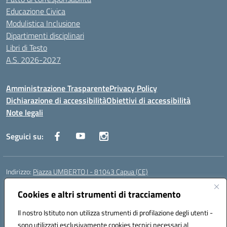
Educazione Civica
Modulistica Inclusione
Dipartimenti disciplinari
Libri di Testo
A.S. 2026-2027
Amministrazione Trasparente
Privacy Policy
Dichiarazione di accessibilità
Obiettivi di accessibilità
Note legali
Seguici su:
Indirizzo:
Piazza UMBERTO I - 81043 Capua (CE)
Centralino:
0823961077
Email:
cepm03000d@istruzione.it
Posta elettronica certificata (PEC):
Cookies e altri strumenti di tracciamento
cepm03000d@pec.istruzione.it
Codice fiscale: 93034560610
Il nostro Istituto non utilizza strumenti di profilazione degli utenti -
Codice meccanografico:
CEPM03000D
sono utilizzati esclusivamente cookies tecnici necessari al