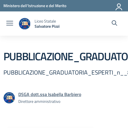
Vai ai contenuti
Vai al menu di navigazione
Vai al footer
Ministero dell'Istruzione e del Merito
Liceo Statale
Salvatore Pizzi
PUBBLICAZIONE_GRADUAT
PUBBLICAZIONE_GRADUATORIA_ESPERTI_n_
DSGA dott.ssa Isabella Barbiero
Direttore amministrativo