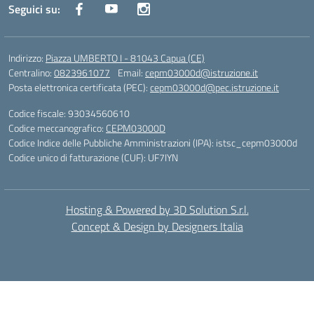
Seguici su:
Indirizzo:
Piazza UMBERTO I - 81043 Capua (CE)
Centralino:
0823961077
Email:
cepm03000d@istruzione.it
Posta elettronica certificata (PEC):
cepm03000d@pec.istruzione.it
Codice fiscale: 93034560610
Codice meccanografico:
CEPM03000D
Codice Indice delle Pubbliche Amministrazioni (IPA): istsc_cepm03000d
Codice unico di fatturazione (CUF): UF7IYN
Hosting & Powered by 3D Solution S.r.l.
Concept & Design by Designers Italia